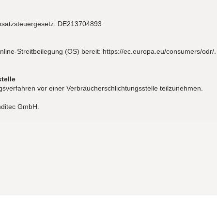
msatzsteuergesetz: DE213704893
nline-Streitbeilegung (OS) bereit:
https://ec.europa.eu/consumers/odr/
.
telle
gungsverfahren vor einer Verbraucherschlichtungsstelle teilzunehmen.
inditec GmbH.